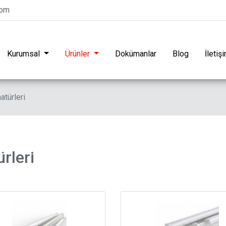
com
Kurumsal
Ürünler
Dokümanlar
Blog
İletiş
türleri
rleri