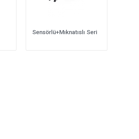
Sensörlü+Mıknatıslı Seri